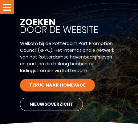
Home
ZOEKEN
Evenementen
DOOR DE WEBSITE
Leden
Welkom bij de Rotterdam Port Promotion
Nieuws
Council (RPPC). Het internationale netwerk
van het Rotterdamse havenbedrijfsleven
en partijen die belang hebben bij
RPPC-
ladingstromen via Rotterdam.
studio
Over
TERUG NAAR HOMEPAGE
RPPC
Ledennet
NIEUWSOVERZICHT
Word
lid
Contact