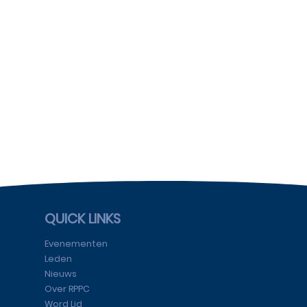
QUICK LINKS
Evenementen
Leden
Nieuws
Over RPPC
Word Lid