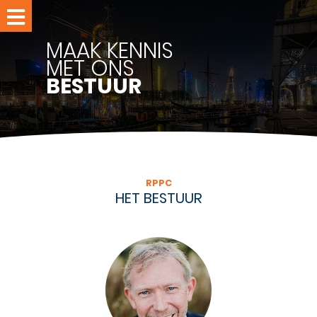
Home
MAAK KENNIS
Evenementen
MET ONS
BESTUUR
Leden
Nieuws
RPPC-
studio
RPPC
Over
HET BESTUUR
RPPC
Ledennet
Word
lid
Contact