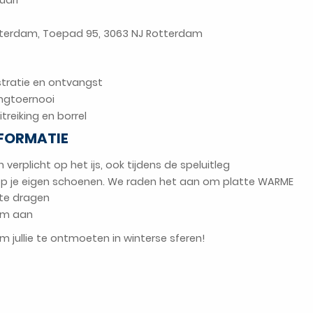
uari
terdam, Toepad 95, 3063 NJ Rotterdam
gistratie en ontvangst
lingtoernooi
uitreiking en borrel
NFORMATIE
verplicht op het ijs, ook tijdens de speluitleg
 op je eigen schoenen. We raden het aan om platte WARME
te dragen
arm aan
om jullie te ontmoeten in winterse sferen!