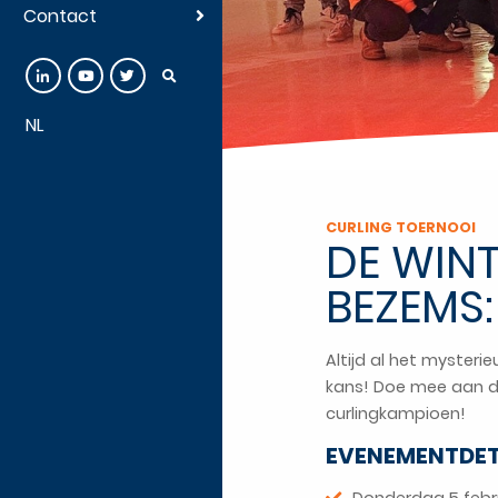
Contact
NL
CURLING TOERNOOI
DE WIN
BEZEMS:
Altijd al het mysterie
kans! Doe mee aan dez
curlingkampioen!
EVENEMENTDET