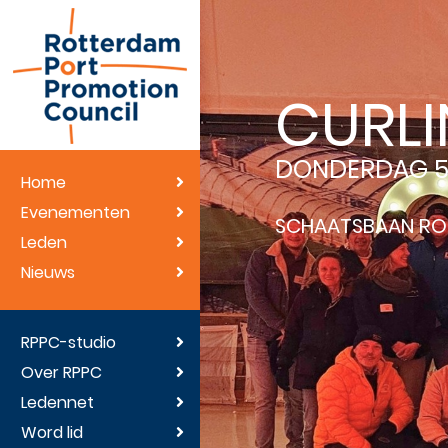
CURL
DONDERDAG 5 F
Home
Evenementen
SCHAATSBAAN R
Leden
Nieuws
RPPC-studio
Over RPPC
Ledennet
Word lid