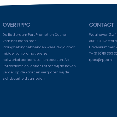
OVER RPPC
CONTACT
De Rotterdam Port Promotion Council
Waalhaven Z.z. 1
verbindt leden met
3089 JH Rotter
ladingbelanghebbenden wereldwijd door
Havennummer 
middel van promotiereizen,
T+ 31 (0)10 303 
netwerkbijeenkomsten en beurzen. Als
rppc@rppc.nl
Rotterdams collectief zetten wij de haven
verder op de kaart en vergroten wij de
zichtbaarheid van leden.