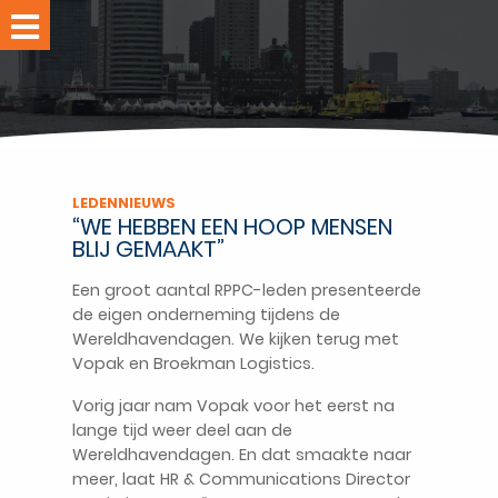
Home
Evenementen
Leden
Nieuws
LEDENNIEUWS
“WE HEBBEN EEN HOOP MENSEN
RPPC-
BLIJ GEMAAKT”
studio
Een groot aantal RPPC-leden presenteerde
Over
de eigen onderneming tijdens de
RPPC
Wereldhavendagen. We kijken terug met
Ledennet
Vopak en Broekman Logistics.
Word
Vorig jaar nam Vopak voor het eerst na
lid
lange tijd weer deel aan de
Wereldhavendagen. En dat smaakte naar
Contact
meer, laat HR & Communications Director