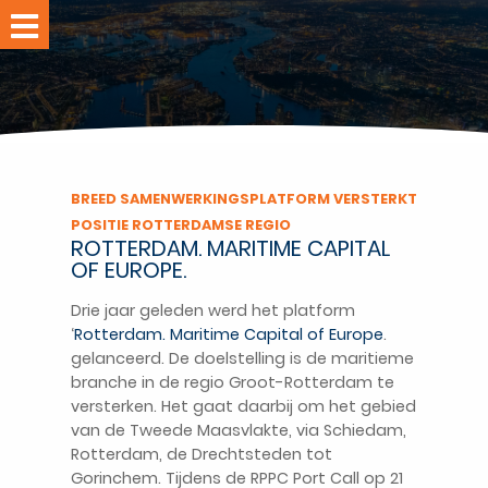
Home
Evenementen
Leden
Nieuws
BREED SAMENWERKINGSPLATFORM VERSTERKT
POSITIE ROTTERDAMSE REGIO
RPPC-
ROTTERDAM. MARITIME CAPITAL
studio
OF EUROPE.
Over
Drie jaar geleden werd het platform
RPPC
‘
Rotterdam. Maritime Capital of Europe
.
Ledennet
gelanceerd. De doelstelling is de maritieme
branche in de regio Groot-Rotterdam te
Word
versterken. Het gaat daarbij om het gebied
lid
van de Tweede Maasvlakte, via Schiedam,
Contact
Rotterdam, de Drechtsteden tot
Gorinchem. Tijdens de RPPC Port Call op 21