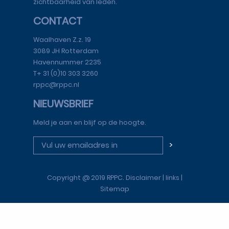
zichtbaarheid van leden.
CONTACT
Waalhaven Z.z. 19
3089 JH Rotterdam
Havennummer 2235
T+ 31 (0)10 303 3260
rppc@rppc.nl
NIEUWSBRIEF
Meld je aan en blijf op de hoogte.
>
Copyright @ 2019 RPPC. Disclaimer | links |
Sitemap