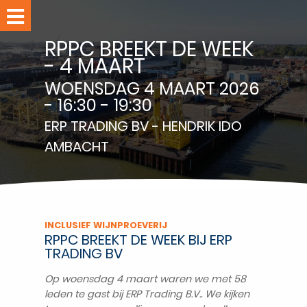
Home
RPPC BREEKT DE WEEK
Evenementen
- 4 MAART
Leden
WOENSDAG 4 MAART 2026
Nieuws
- 16:30 - 19:30
ERP TRADING BV - HENDRIK IDO
AMBACHT
RPPC-
studio
Over
RPPC
Ledennet
INCLUSIEF WIJNPROEVERIJ
RPPC BREEKT DE WEEK BIJ ERP
Word
TRADING BV
lid
Op woensdag 4 maart waren we met 58
Contact
leden te gast bij ERP Trading B.V.. We kijken