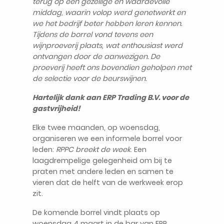
terug op een gezellige en waardevolle
middag, waarin volop werd genetwerkt en
we het bedrijf beter hebben leren kennen.
Tijdens de borrel vond tevens een
wijnproeverij plaats, wat enthousiast werd
ontvangen door de aanwezigen. De
proeverij heeft ons bovendien geholpen met
NL
de selectie voor de beurswijnen.
Hartelijk dank aan ERP Trading B.V. voor de
gastvrijheid!
Elke twee maanden, op woensdag,
organiseren we een informele borrel voor
leden:
RPPC breekt de week
. Een
laagdrempelige gelegenheid om bij te
praten met andere leden en samen te
vieren dat de helft van de werkweek erop
zit.
De komende borrel vindt plaats op
woensdag 4 maart in de bar van ERP