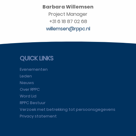
Barbara Willemsen
Project Manager
+31 6 18 87 02 68
willemsen@rppc.nl
QUICK LINKS
Evenementen
Leden
Nieuws
Over RPPC
Word Lid
RPPC Bestuur
Verzoek met betrekking tot persoonsgegevens
Privacy statement