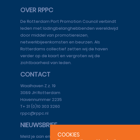
OVER RPPC
De Rotterdam Port Promotion Council verbindt
leden met ladingbelanghebbenden wereldwijd
door middel van promotiereizen,
netwerkbijeenkomsten en beurzen. Als
Rotterdams collectief zetten wij de haven
verder op de kaart en vergroten wij de
zichtbaarheid van leden.
CONTACT
Waalhaven Z.z. 19
3089 JH Rotterdam
Havennummer 2235
T+ 31 (0)10 303 3260
rppc@rppc.nl
NIEUWSBRIEF
COOKIES
Meld je aan en blijf op de hoogte.