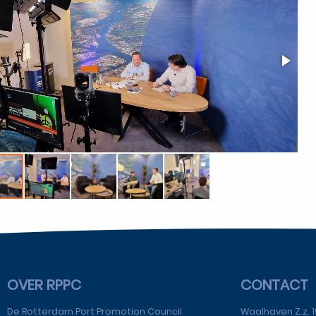
OVER RPPC
CONTACT
De Rotterdam Port Promotion Council
Waalhaven Z.z. 1