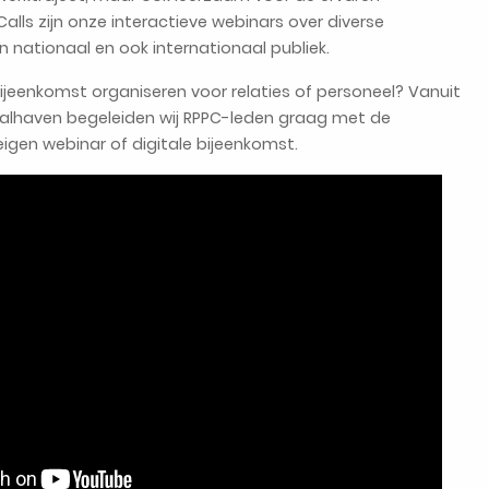
Calls zijn onze interactieve webinars over diverse
nationaal en ook internationaal publiek.
bijeenkomst organiseren voor relaties of personeel? Vanuit
alhaven begeleiden wij RPPC-leden graag met de
igen webinar of digitale bijeenkomst.