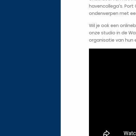
havencollega’s. Port 
onderwerpen met een 
Wil je ook een online
onze studio in de Wa
organisatie van hun e