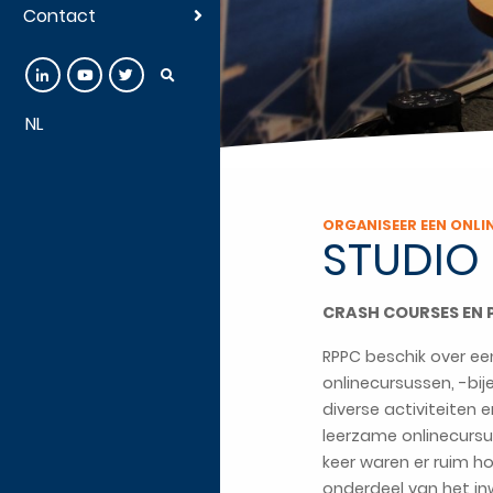
Contact
NL
ORGANISEER EEN ONLI
STUDIO
CRASH COURSES EN 
RPPC beschik over ee
onlinecursussen, -bi
diverse activiteiten 
leerzame onlinecursus
keer waren er ruim h
onderdeel van het in