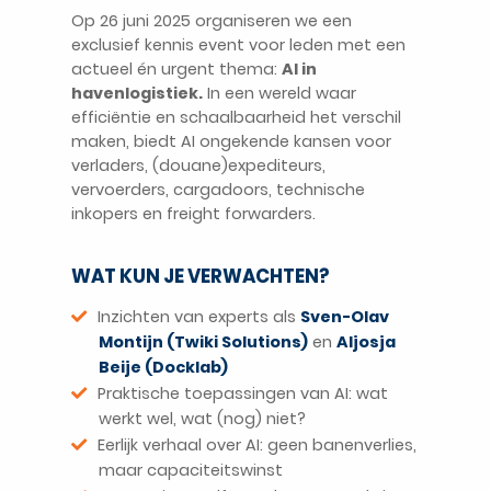
Op 26 juni 2025 organiseren we een
exclusief kennis event voor leden met een
actueel én urgent thema:
AI in
havenlogistiek.
In een wereld waar
efficiëntie en schaalbaarheid het verschil
maken, biedt AI ongekende kansen voor
verladers, (douane)expediteurs,
NL
vervoerders, cargadoors, technische
inkopers en freight forwarders.
WAT KUN JE VERWACHTEN?
Inzichten van experts als
Sven-Olav
Montijn (Twiki Solutions)
en
Aljosja
Beije (Docklab)
Praktische toepassingen van AI: wat
werkt wel, wat (nog) niet?
Eerlijk verhaal over AI: geen banenverlies,
maar capaciteitswinst