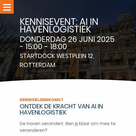
Home
KENNISEVENT: AI IN
Evenementen
HAVENLOGISTIEK
Leden
DONDERDAG 26 JUNI 2025
Nieuws
- 15:00 - 18:00
STARTDOCK
WESTPLEIN 12,
ROTTERDAM
RPPC-
studio
Over
RPPC
Ledennet
KENNISBIJEENKOMST
ONTDEK DE KRACHT VAN AI IN
Word
HAVENLOGISTIEK
lid
De haven verandert. Ben jij klaar om mee te
Contact
veranderen?