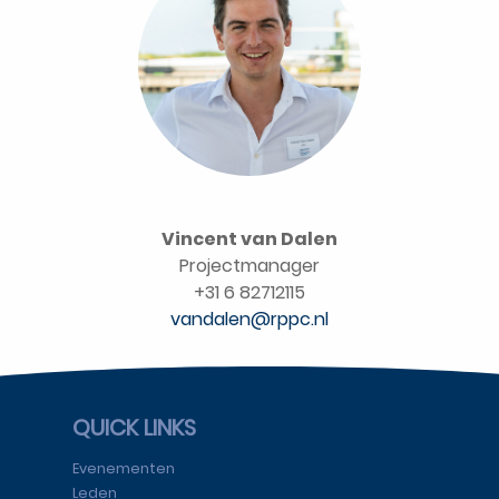
Vincent van Dalen
Projectmanager
+31 6 82712115
vandalen@rppc.nl
QUICK LINKS
Evenementen
Leden