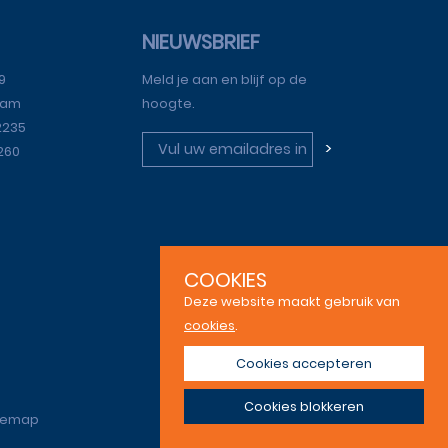
NIEUWSBRIEF
9
Meld je aan en blijf op de
dam
hoogte.
2235
>
3260
COOKIES
Deze website maakt gebruik van
cookies
.
Cookies accepteren
Cookies blokkeren
Sitemap