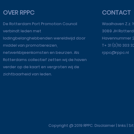
OVER RPPC
CONTACT
De Rotterdam Port Promotion Council
Waalhaven Z.z. 1
verbindt leden met
3089 JH Rotter
ladingbelanghebbenden wereldwijd door
Havennummer 
middel van promotiereizen,
T+ 31 (0)10 303 
netwerkbijeenkomsten en beurzen. Als
rppc@rppc.nl
Rotterdams collectief zetten wij de haven
verder op de kaart en vergroten wij de
zichtbaarheid van leden.
Copyright @ 2019 RPPC. Disclaimer | links | 