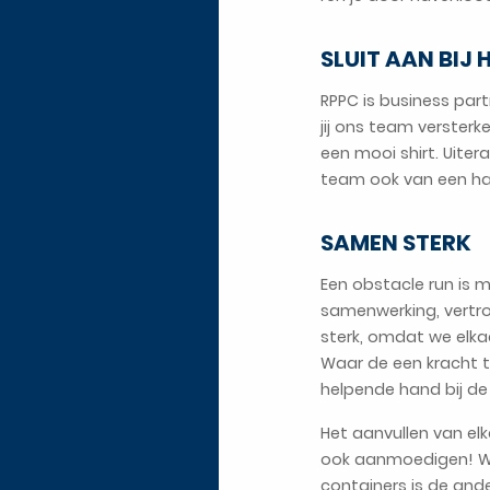
SLUIT AAN BIJ
RPPC is business pa
jij ons team verster
een mooi shirt. Uite
team ook van een hap
SAMEN STERK
Een obstacle run is m
samenwerking, vertr
sterk, omdat we elkaa
Waar de een kracht to
helpende hand bij de 
Het aanvullen van elk
ook aanmoedigen! Waa
containers is de and