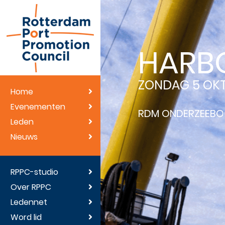
HARB
ZONDAG 5 OK
Home
Evenementen
RDM ONDERZEEB
Leden
Nieuws
RPPC-studio
Over RPPC
Ledennet
Word lid