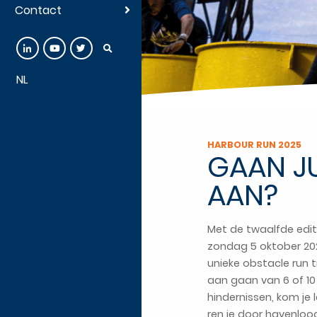
Contact
NL
HARBOUR RUN 2025
GAAN JU
AAN?
Met de twaalfde edit
zondag 5 oktober 202
unieke obstacle run t
aan gaan van 6 of 10
hindernissen, kom je 
ren je door havenloo