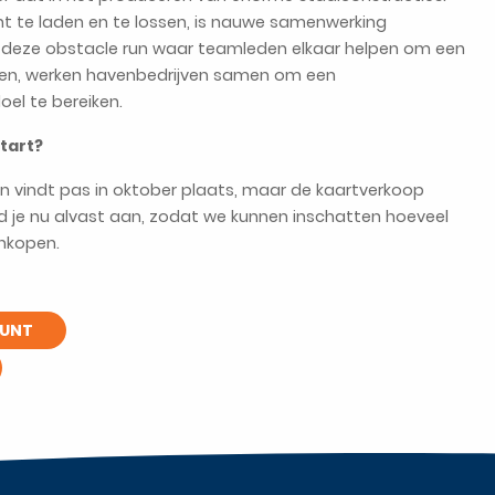
nt te laden en te lossen, is nauwe samenwerking
bij deze obstacle run waar teamleden elkaar helpen om een
nen, werken havenbedrijven samen om een
el te bereiken.
tart?
un vindt pas in oktober plaats, maar de kaartverkoop
ld je nu alvast aan, zodat we kunnen inschatten hoeveel
nkopen.
OUNT