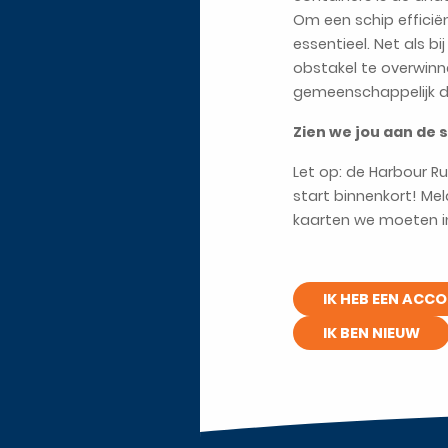
Om een schip efficië
essentieel. Net als 
obstakel te overwin
gemeenschappelijk do
Zien we jou aan de s
Let op: de Harbour R
start binnenkort! Me
kaarten we moeten i
IK HEB EEN ACC
IK BEN NIEUW