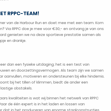
 HET RPPC-TEAM!
rtner van de Harbour Run en doet mee met een team. Kom
ken? Via RPPC doe je mee voor €30,- en ontvang je van ons
raard genieten we na deze sportieve prestatie samen als
je en drankje.
eer dan een fysieke uitdaging; het is een test van
ouwen en doorzettingsvermogen. Als team zijn we samen
r aanvullen, motiveren en ondersteunen bij elke hindernis.
ont bij het tillen of klimmen, biedt de ander een
lastige obstakels.
aars kwaliteiten is wat wij binnen het netwerk van RPPC
r de één expert is in het laden en lossen van
er dat in het produceren van enorme staalconstructies.