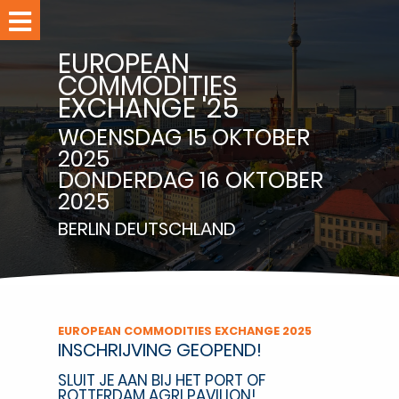
Home
EUROPEAN
Evenementen
COMMODITIES
EXCHANGE '25
Leden
Nieuws
WOENSDAG 15 OKTOBER
2025
DONDERDAG 16 OKTOBER
RPPC-
2025
studio
BERLIN
DEUTSCHLAND
Over
RPPC
Ledennet
Word
EUROPEAN COMMODITIES EXCHANGE 2025
lid
INSCHRIJVING GEOPEND!
Contact
SLUIT JE AAN BIJ HET PORT OF
ROTTERDAM AGRI PAVILION!