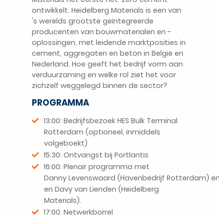
ontwikkelt. Heidelberg Materials is een van
's werelds grootste geïntegreerde
producenten van bouwmaterialen en -
oplossingen, met leidende marktposities in
cement, aggregaten en beton in België en
Nederland. Hoe geeft het bedrijf vorm aan
verduurzaming en welke rol ziet het voor
zichzelf weggelegd binnen de sector?
PROGRAMMA
13:00: Bedrijfsbezoek HES Bulk Terminal
Rotterdam
(
optioneel
, inmiddels
volgeboekt
)
15:30:
Ontvangst
bij
Portlantis
16:00: Plenair p
rogramma
met
Danny
Levenswaard
(
Havenbedrijf
Rotterdam)
e
en
Davy van
Lienden
(Heidelberg
Materials).
17:00: Netwerkborrel