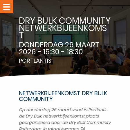
Home
DRY BULK COMMUNITY
Evenementen
NETWERKBIJEENKOMS
T
Leden
Nieuws
DONDERDAG 26 MAART
2026 - 15:30 - 18:30
PORTLANTIS
RPPC-
studio
Over
RPPC
NETWERKBIJEENKOMST DRY BULK
Ledennet
COMMUNITY
Word
Op donderdag 26 maart vond in Portlantis
lid
de Dry Bulk netwerkbijeenkomst plaats,
Contact
georganiseerd door de Dry Bulk Community
Rotterdam. In totaal kwamen 74