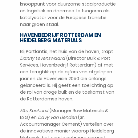
knooppunt voor duurzame staalproductie
en logistiek en daarmee te fungeren als
katalysator voor de Europese transitie
naar groen staal.
HAVENBEDRIJF ROTTERDAM EN
HEIDELBERG MATERIALS
Bij Portlantis, het huis van de haven, trapt
Danny Levenswaard
(Director Bulk & Port
Services, Havenbedrijf Rotterdam) af met
een terugblik op de cijfers van afgelopen
jaar en de Havenvisie 2050 die onlangs
gelanceerd is. Hij geeft een toelichting op
de rol van droge bulk en de toekomst van
de Rotterdamse haven.
Elke Koehorst
(Manager Raw Materials &
ESG) en
Davy van Lienden
(Sr.
Accountmanager Cement) vertellen over
de innovatieve manier waarop Heidelberg
Materials het eerste net-zero cement