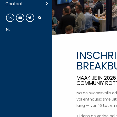
Contact
NL
INSCHR
BREAKB
MAAK JE IN 202
COMMUNIY ROTT
Na de succesvolle ed
vol enthousiasme uit
lang — van 16 tot en m
Tijdens de vorige edi