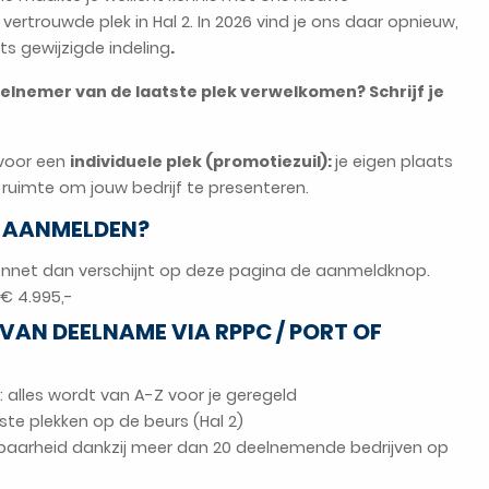
rtrouwde plek in Hal 2. In 2026 vind je ons daar opnieuw,
s gewijzigde indeling
.
eelnemer van de laatste plek verwelkomen? Schrijf je
 voor een
individuele plek (promotiezuil):
je eigen plaats
 ruimte om jouw bedrijf te presenteren.
J AANMELDEN?
ennet dan verschijnt op deze pagina de aanmeldknop.
€ 4.995,-
VAN DEELNAME VIA RPPC / PORT OF
: alles wordt van A-Z voor je geregeld
te plekken op de beurs (Hal 2)
tbaarheid dankzij meer dan 20 deelnemende bedrijven op