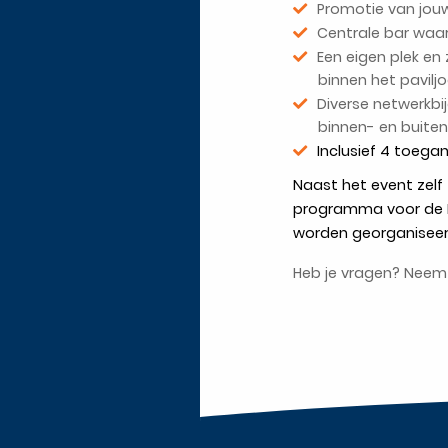
Promotie van jouw
Centrale bar waar
Een eigen plek en 
binnen het pavilj
Diverse netwerkbi
binnen- en buiten
Inclusief 4 toega
Naast het event zelf 
programma voor de 
worden georganisee
Heb je vragen? Neem