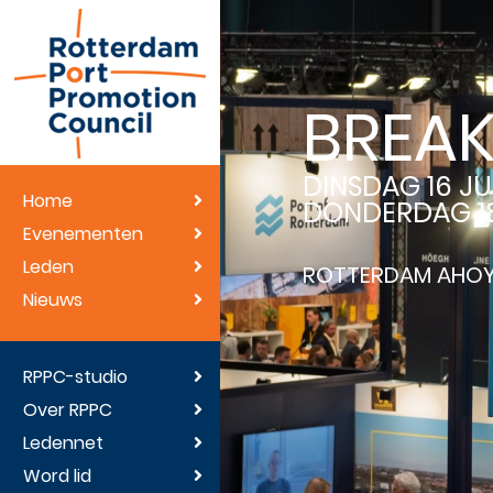
BREAK
DINSDAG 16 JU
Home
DONDERDAG 18
Evenementen
Leden
ROTTERDAM AHO
Nieuws
RPPC-studio
Over RPPC
Ledennet
Word lid