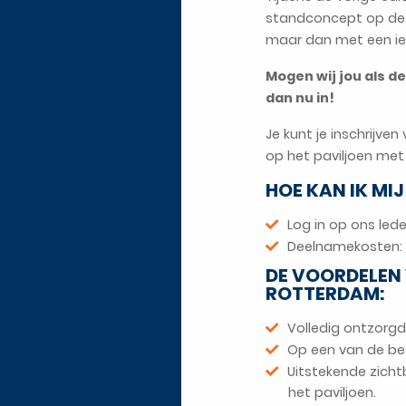
standconcept op de ve
maar dan met een iet
Mogen wij jou als d
dan nu in!
Je kunt je inschrijven
op het paviljoen met
HOE KAN IK MI
Log in op ons led
Deelnamekosten: 
DE VOORDELEN 
ROTTERDAM:
Volledig ontzorgd
Op een van de bes
Uitstekende zich
het paviljoen.